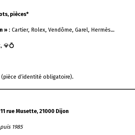
ots, pièces*
on »
: Cartier, Rolex, Vendôme, Garel, Hermès…
, 💎💍
ièce d’identité obligatoire).

11 rue Musette, 21000 Dijon
puis 1985