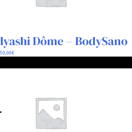
Iyashi Dôme – BodySano
50,00
€