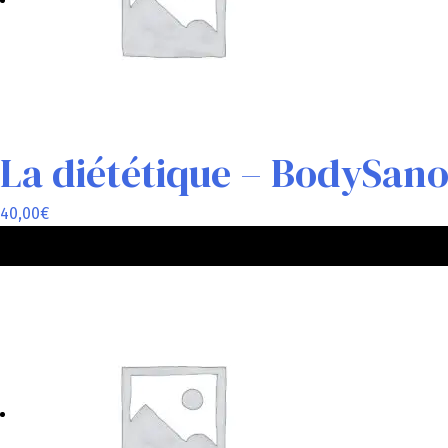
La diététique – BodySan
40,00
€