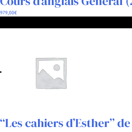
Cours d’anglais Général 
979,00
€
“Les cahiers d’Esther” de