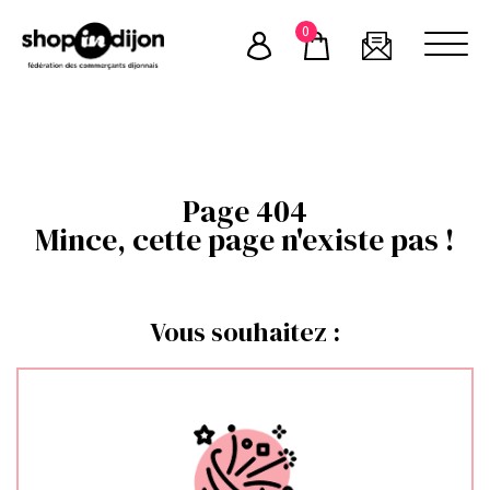
Skip
0
to
content
Page 404
Mince, cette page n'existe pas !
Vous souhaitez :