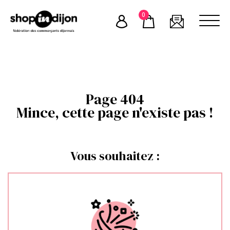
Skip
0
to
content
Page 404
Mince, cette page n'existe pas !
Vous souhaitez :