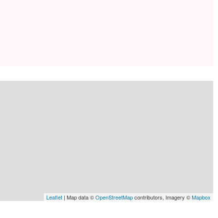
Leaflet
| Map data ©
OpenStreetMap
contributors, Imagery ©
Mapbox