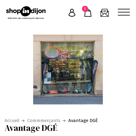
Skip
0
to
content
Accueil
Commmerçants
Avantage DGÉ
Avantage DGÉ