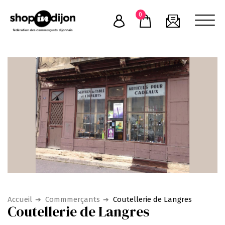
Skip
0
to
content
Accueil
Commmerçants
Coutellerie de Langres
Coutellerie de Langres