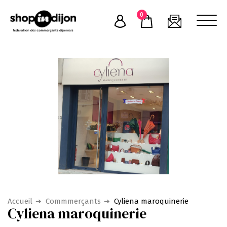
Skip
0
to
content
Accueil
Commmerçants
Cyliena maroquinerie
Cyliena maroquinerie