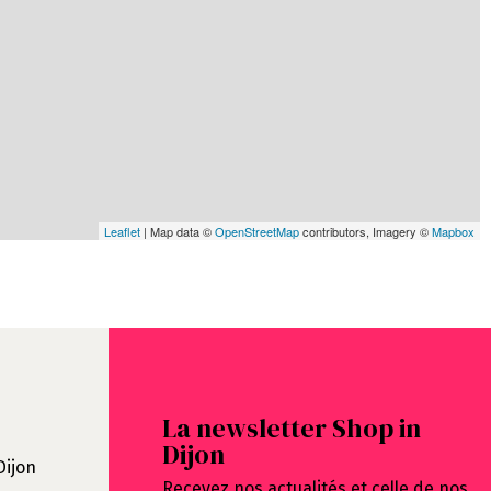
Leaflet
| Map data ©
OpenStreetMap
contributors, Imagery ©
Mapbox
La newsletter Shop in
Dijon
Dijon
Recevez nos actualités et celle de nos