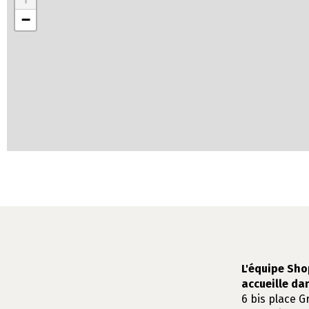
−
L'équipe Sho
accueille da
6 bis place G