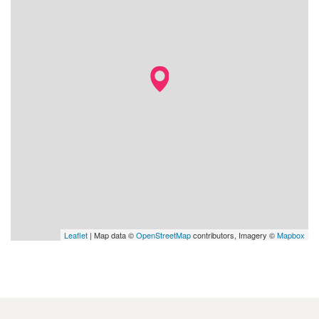
Leaflet
| Map data ©
OpenStreetMap
contributors, Imagery ©
Mapbox