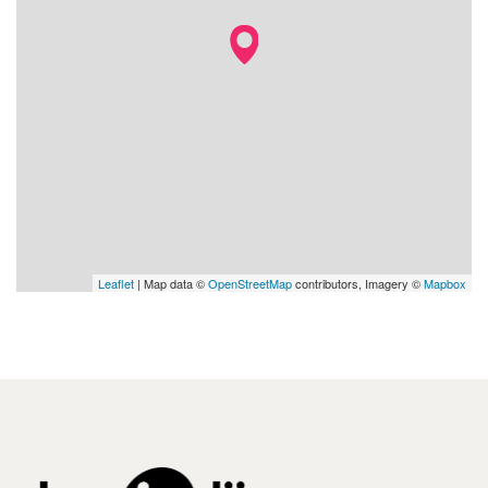
Leaflet
| Map data ©
OpenStreetMap
contributors, Imagery ©
Mapbox