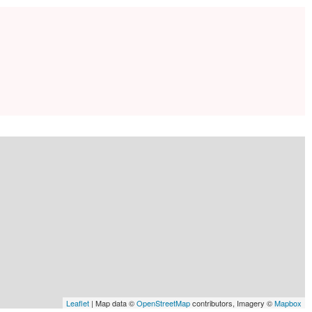
Leaflet
| Map data ©
OpenStreetMap
contributors, Imagery ©
Mapbox