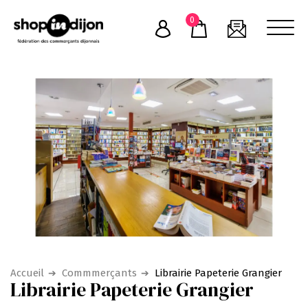
Skip
0
to
content
Accueil
Commmerçants
Librairie Papeterie Grangier
Librairie Papeterie Grangier