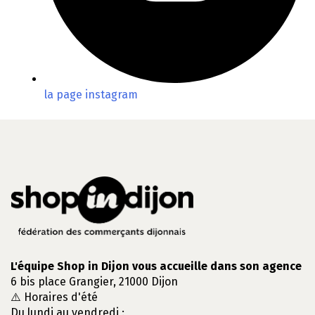
la page instagram
Leaflet
| Map data ©
OpenStreetMap
contributors, Imagery ©
Mapbox
+
−
L'équipe Shop in Dijon vous accueille dans son agence
6 bis place Grangier, 21000 Dijon
⚠️ Horaires d'été
Du lundi au vendredi :