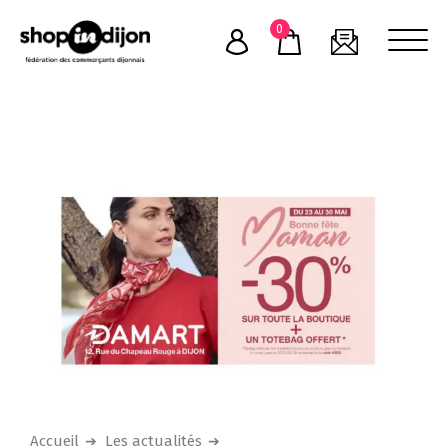
Skip
0
to
content
Accueil
Les actualités