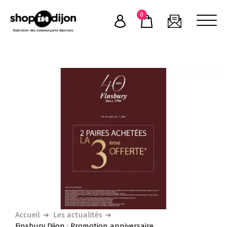
Skip
0
to
content
Accueil
Les actualités
Finsbury Dijon : Promotion anniversaire