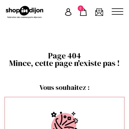
Skip
0
to
content
Page 404
Mince, cette page n'existe pas !
Vous souhaitez :