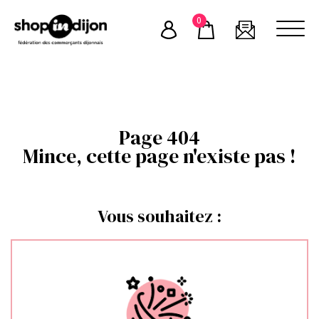
Skip
0
to
content
Page 404
Mince, cette page n'existe pas !
Vous souhaitez :