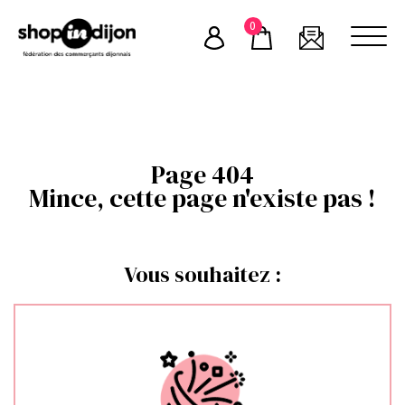
Skip
0
to
content
Page 404
Mince, cette page n'existe pas !
Vous souhaitez :