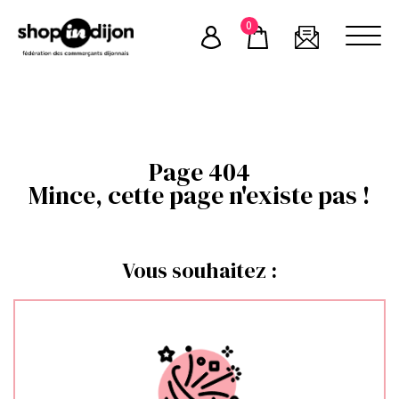
Skip
0
to
content
Page 404
Mince, cette page n'existe pas !
Vous souhaitez :