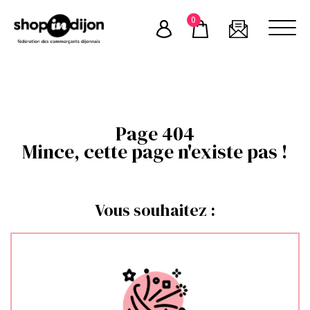
Skip
0
to
content
Page 404
Mince, cette page n'existe pas !
Vous souhaitez :