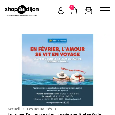
Skip
0
to
content
Accueil
Les actualités
En février, l’amour se vit en voyage avec Prêt-à-Partir